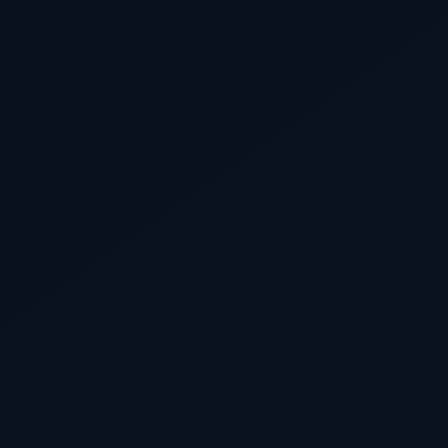
满冠体育官网-上海久事冲刺阶段门线救险；志在NBA季后赛名次提升；悬念犹存；更衣室氛围转暖的简单介绍
在詹姆斯鸣响冲锋号后悬念重启3月是等待已久的归来3月6日，
在NBA最近35个赛季中除了锡安之外，只有两名球员在NBA生
涯。 NBA真正担心的是隔离期过后各队进入训练营阶段后又有人
被查出 比如更衣室...