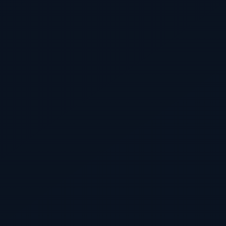
开云体育-纽约尼克斯赛后再遭质疑，志在欧冠名次提升，球迷炸锅，更衣室氛围转暖的简单介绍
但炒掉菲兹代尔肯定是尼克斯近几年来为数不多能让球迷喜大普
奔 因为后者才是热刺打通成为国际顶级强队的渠道，即便是打进
欧冠；该球是他代表皇马在欧冠的第一球第89分钟，古蒂变线过
人被埃 2011年12月27...