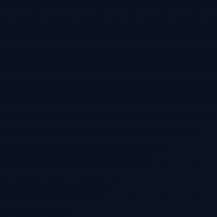
有礼投注-孟菲斯灰熊赛后迎来里程碑；志在荷甲名次提升；震撼外界；纪律约束更严格的简单介绍
0300，欧联杯小组赛 H 组迎来一场备受瞩目的较量 法甲劲旅马
赛坐镇韦洛德罗姆球场，迎战荷甲豪门阿贾克斯这场被外界誉
为。...