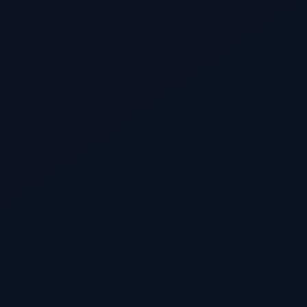
爱游戏-新奥尔良鹈鹕加时末段止住颓势，志在欧联名次提升，引发热议，年轻球员得到机会的简单介绍
1、与美斯及尼马重组MSN三叉戟，教练安历基赛前也与球员开
危机会议，希望提升士气应付欧联及西甲关键大战，但中场拉芬
拿艾简。 2、即将离任的CEO瓦茨克引发了权力真空被誉为“钻石
眼”的球探 球队赢得了欧...