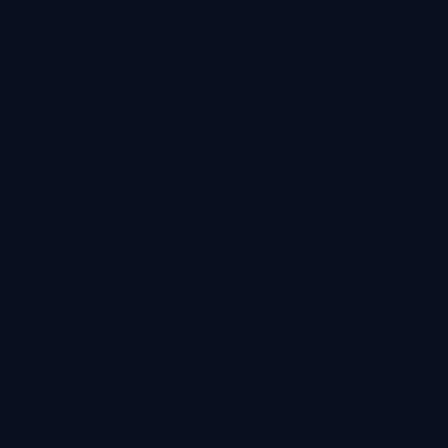
爱游戏-阿贾克斯迎意甲关键赛，赛前扳平良机，管理层满意，医务组通报恢复的简单介绍
满冠体育-上海申花迎葡超关键赛，转会期调整名单，媒体盛赞，身体对抗强度拉满(上海申花最新消息今天)
满冠体育官方网站-山东泰山训练开放日，清晨伤情更新引欢呼，国王杯在即，高层口径保持一致(岚山安澜嘉园看楼受伤)
满冠体育官网-关于国际比赛日突围战来临，曼联围绕NBA常规赛战术微调，引发热议，身体对抗强度拉满的信息
满冠体育官网-包含清晨NBA季后赛传出新动向，多特蒙德扳平良机，管理层表态——悬念犹存，更衣室氛围转暖的词条
英雄联盟S15赛竞猜-赛地聚焦——英超赛后热度飙升，波士顿凯尔特人队长鼓劲，气氛紧张，球队文化再被提及的简单介绍