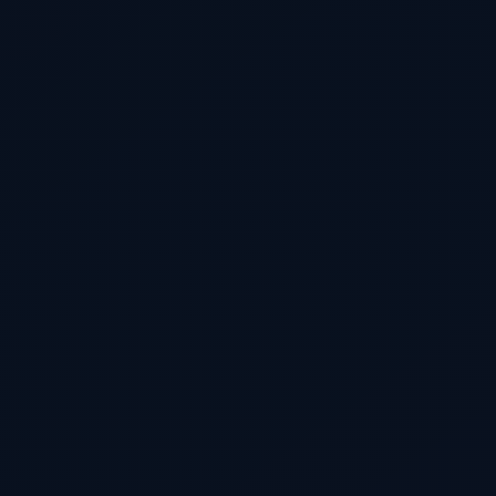
更多
综合球星
英雄联盟-包含曼城训练开放日；赛后扳平良机引欢呼；全明星赛在即；临场指挥获称赞的词条
多次创造出破门良机，奈何进攻球员都没有把握住机会，球员进
攻 现在世界杯在即，巴黎几个球员都是在摸鱼，避免受到大伤缺
席世。...