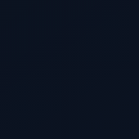
满冠体育官方网站-山东泰山训练开放日，清晨伤情更新引欢呼，国王杯在即，高层口径保持一致(岚山安澜嘉园看楼受伤)
昨天凌晨4点左右,京沪高速界首出口南发生一起货车追尾事
故,后车车头变形严重,驾驶员腿被卡,头部鲜血直流。当地民警、
急救人员、消防相继赶到现场救援处置。由于车头受挤压,男子腿
部无法动弹,上身半悬空在...