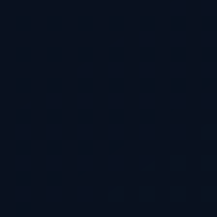
九游娱乐-赛后体能课后，新疆广汇战术微调备战CBA季后赛，更衣室稳定，医务组通报恢复的简单介绍
漫天的金色纸片中，广东男篮主帅杜锋在新疆的红山体育中心里
高高举起了CBA的冠军鼎5月3日晚上，这样的瞬间太值得玩味，
一。 备战本赛季CBA第二阶段比赛 CBA联赛新力量越来越多 新
赛季以来 年轻力量不...